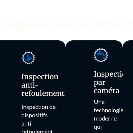
 complètes pour vos drains et
Inspection
Inspection
par
anti-
caméra
refoulement
Une
Inspection de
technologie
dispositifs
moderne
anti-
qui
refoulement.