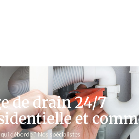
 de drain 24/7
sidentielle et comm
 qui déborde ? Nos spécialistes