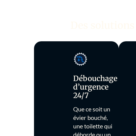
Des solutions
Débouchage
d’urgence
24/7
Que ce soit un
évier bouché,
une toilette qui
déborde ou un