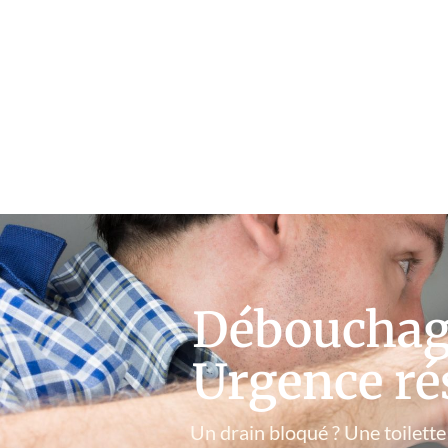
Débouchage
Urgence ré
Un drain bloqué ? Une toilette