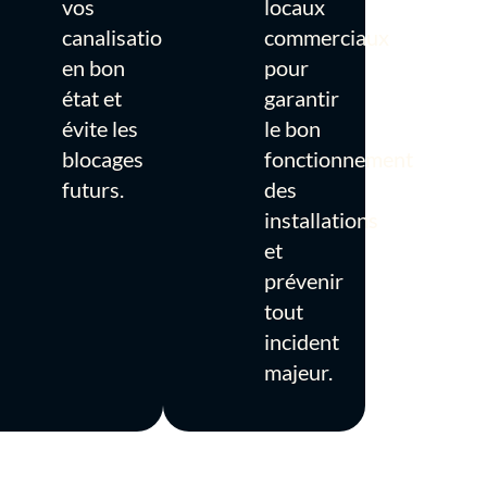
vos
locaux
canalisations
commerciaux
en bon
pour
état et
garantir
évite les
le bon
blocages
fonctionnement
futurs.
des
installations
et
prévenir
tout
incident
majeur.