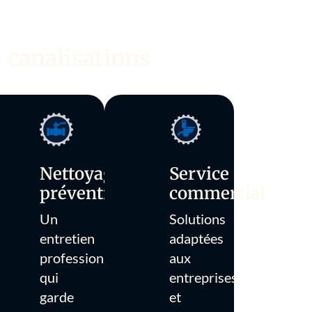
 canalisations
Nettoyage
Service
préventif
commercial
Un
Solutions
entretien
adaptées
professionnel
aux
qui
entreprises
garde
et